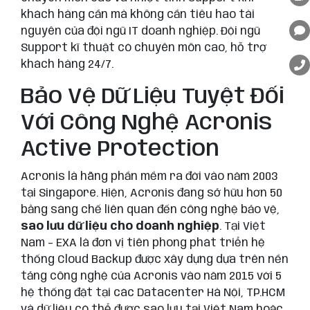
khách hàng cần mà không cần tiêu hao tài
nguyên của đội ngũ IT doanh nghiệp. Đội ngũ
Support kĩ thuật có chuyên môn cao, hỗ trợ
khách hàng 24/7.
Bảo Vệ Dữ Liệu Tuyệt Đối
Với Công Nghệ Acronis
Active Protection
Acronis là hãng phần mềm ra đời vào năm 2003
tại Singapore. Hiện, Acronis đang sở hữu hơn 50
bằng sáng chế liên quan đến công nghệ bảo vệ,
sao lưu dữ liệu cho doanh nghiệp
. Tại Việt
Nam – EXA là đơn vị tiên phong phát triển hệ
thống Cloud Backup được xây dựng dựa trên nền
tảng công nghệ của Acronis vào năm 2015 với 5
hệ thống đặt tại các Datacenter Hà Nội, TP.HCM
và dữ liệu có thể được sao lưu tại Việt Nam hoặc