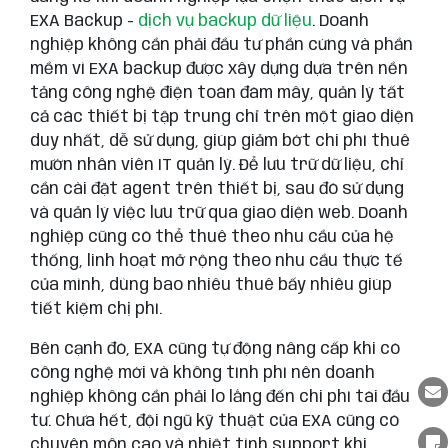
EXA Backup -
dịch vụ backup dữ liệu
. Doanh
nghiệp không cần phải đầu tư phần cứng và phần
mềm vì EXA backup được xây dựng dựa trên nền
tảng công nghệ điện toán đám mây, quản lý tất
cả các thiết bị tập trung chỉ trên một giao diện
duy nhất, dễ sử dụng, giúp giảm bớt chi phí thuê
mướn nhân viên IT quản lý. Để lưu trữ dữ liệu, chỉ
cần cài đặt agent trên thiết bị, sau đó sử dụng
và quản lý việc lưu trữ qua giao diện web. Doanh
nghiệp cũng có thể thuê theo nhu cầu của hệ
thống, linh hoạt mở rộng theo nhu cầu thực tế
của mình, dùng bao nhiêu thuê bấy nhiêu giúp
tiết kiệm chị phí.
Bên cạnh đó, EXA cũng tự động nâng cấp khi có
công nghệ mới và không tính phí nên doanh
nghiệp không cần phải lo lắng đến chi phí tái đầu
tư. Chưa hết, đội ngũ kỹ thuật của EXA cũng có
chuyên môn cao và nhiệt tình support khi