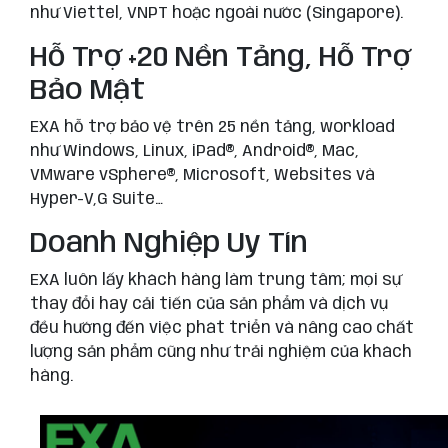
như Viettel, VNPT hoặc ngoài nước (Singapore).
Hỗ Trợ +20 Nền Tảng, Hỗ Trợ
Bảo Mật
EXA hỗ trợ bảo vệ trên 25 nền tảng, workload
như Windows, Linux, iPad®, Android®, Mac,
VMware vSphere®, Microsoft, Websites và
Hyper-V,G Suite…
Doanh Nghiệp Uy Tín
EXA luôn lấy khách hàng làm trung tâm; mọi sự
thay đổi hay cải tiến của sản phẩm và dịch vụ
đều hướng đến việc phát triển và nâng cao chất
lượng sản phẩm cũng như trải nghiệm của khách
hàng.