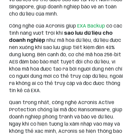
Singapore, giúp doanh nghiệp bảo vệ an toàn
cho dữ liệu của mình.
Công nghệ của Acronis giúp
EXA Backup
có các
tính năng vượt trội khi
sao lưu dữ liệu cho
doanh nghiệp
như: mã hóa dữ liệu, dữ liệu được
nén xuống khi sao lưu giúp tiết kiệm đến 40%
dung lượng. Bên cạnh đó, cơ chế mã hóa 256-bit
AES đảm bảo bảo mật tuyệt đối cho dữ liệu, vì
khóa mã hóa được tạo ra bởi người dùng nên chỉ
có người dùng mới có thể truy cập dữ liệu, ngoài
ra không ai có thể truy cập và đọc được thông
tin kể cả EXA.
Quan trọng nhất, công nghệ Acronis Active
Protection chống lại mã độc Ransomware, giúp
doanh nghiệp phòng tránh và bảo vệ dữ liệu.
Ngay khi có hiện tượng lạ xâm nhập vào máy và
không thể xác minh, Acronis sẽ hiện thông báo