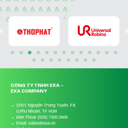
CÔNG TY TNHH EXA –
EXA COMPANY
220/1 Nguyễn Trọng Tuyển, P.8,
Q.Phú Nhuận, TP. HCM
Điện thoại: (028) 7300.3909
Email: sales@exa.vn