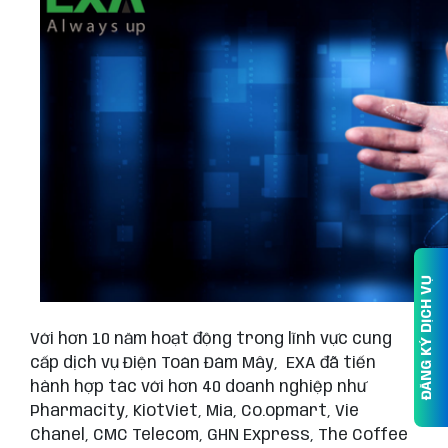
ĐĂNG KÝ DỊCH VỤ
Với hơn 10 năm hoạt động trong lĩnh vực cung
cấp dịch vụ Điện Toán Đám Mây, EXA đã tiến
hành hợp tác với hơn 40 doanh nghiệp như
Pharmacity, KiotViet, Mia, Co.opmart, Vie
Chanel, CMC Telecom, GHN Express, The Coffee