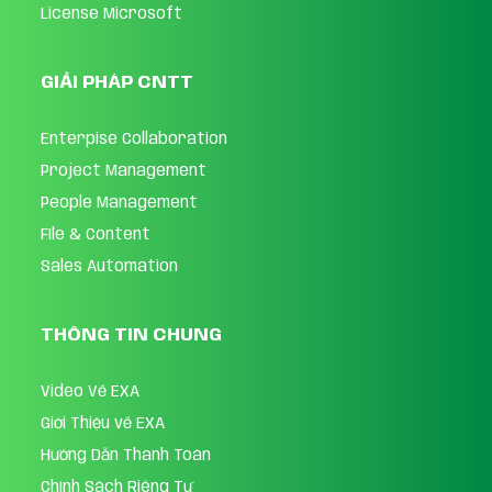
License Microsoft
GIẢI PHÁP CNTT
Enterpise Collaboration
Project Management
People Management
FIle & Content
Sales Automation
THÔNG TIN CHUNG
Video Về EXA
Giới Thiệu về EXA
Hướng Dẫn Thanh Toán
Chính Sách Riêng Tư