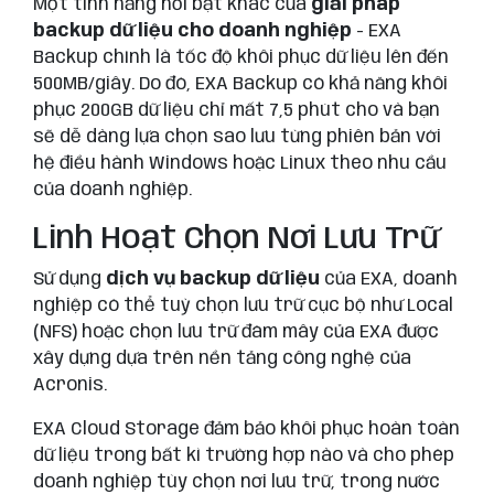
Một tính năng nổi bật khác của
giải pháp
backup dữ liệu cho doanh nghiệp
- EXA
Backup chính là tốc độ khôi phục dữ liệu lên đến
500MB/giây. Do đó, EXA Backup có khả năng khôi
phục 200GB dữ liệu chỉ mất 7,5 phút cho và bạn
sẽ dễ dàng lựa chọn sao lưu từng phiên bản với
hệ điều hành Windows hoặc Linux theo nhu cầu
của doanh nghiệp.
Linh Hoạt Chọn Nơi Lưu Trữ
Sử dụng
dịch vụ backup dữ liệu
của EXA, doanh
nghiệp có thể tuỳ chọn lưu trữ cục bộ như Local
(NFS) hoặc chọn lưu trữ đám mây của EXA được
xây dựng dựa trên nền tảng công nghệ của
Acronis.
EXA Cloud Storage đảm bảo khôi phục hoàn toàn
dữ liệu trong bất kì trường hợp nào và cho phép
doanh nghiệp tùy chọn nơi lưu trữ, trong nước