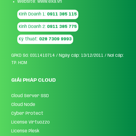
Website: www.exa.vn
Kinh Doanh 1:
0911 385 115
Kinh Doanh 2:
0911 385 775
Kỹ thuật:
028 7309 9993
GPKD Số: 0311410714 / Ngày cấp: 13/12/2011 / Nơi cấp:
TP. HCM
GIẢI PHÁP CLOUD
Cloud Server SSD
Cloud Node
Cyber Protect
License Virtuozzo
License Plesk