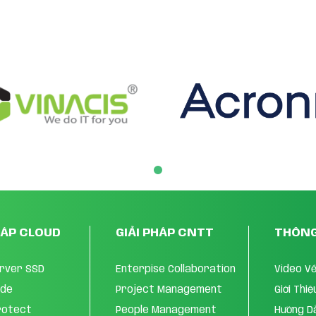
HÁP CLOUD
GIẢI PHÁP CNTT
THÔNG
erver SSD
Enterpise Collaboration
Video V
ode
Project Management
Giới Thi
rotect
People Management
Hướng D