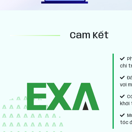
Cam Kết
Ph
chỉ t
Đả
với m
Có
khởi
Mo
tốc 