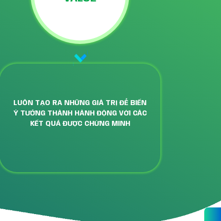
LUÔN TẠO RA NHỮNG GIÁ TRỊ ĐỂ BIẾN
Ý TƯỞNG THÀNH HÀNH ĐỘNG VỚI CÁC
KẾT QUẢ ĐƯỢC CHỨNG MINH