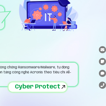
 phòng chống Ransomware/Malware, tự động
n tảng công nghệ Acronis theo tiêu chí All-
Cyber Protect