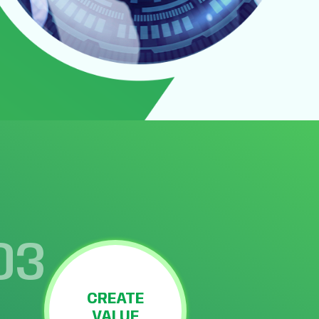
03
CREATE
VALUE