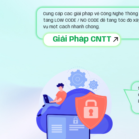
Cung cấp các giải pháp về Công Nghệ Thông T
tảng LOW CODE / NO CODE để tăng tốc độ xây 
vụ một cách nhanh chóng.
Giải Pháp CNTT