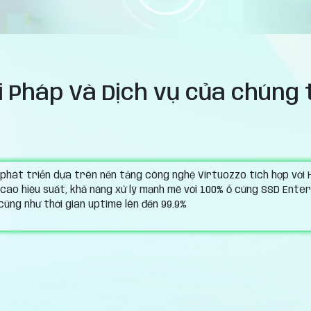
 Pháp Và Dịch vụ của chúng 
phát triển dựa trên nền tảng công nghệ Virtuozzo tích hợp với
cao hiệu suất, khả năng xử lý mạnh mẽ với 100% ổ cứng SSD Enterp
cũng như thời gian uptime lên đến 99.9%