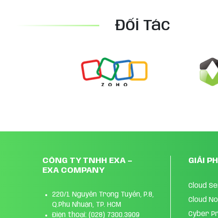
Đối Tác
CÔNG TY TNHH EXA –
GIẢI P
EXA COMPANY
Cloud S
220/1 Nguyễn Trọng Tuyển, P.8,
Cloud N
Q.Phú Nhuận, TP. HCM
Cyber P
Điện thoại: (028) 7300.3909