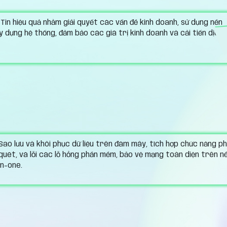
in hiệu quả nhằm giải quyết các vấn đề kinh doanh, sử dụng nền
dựng hệ thống, đảm bảo các giá trị kinh doanh và cải tiến dịch
Sao lưu và khôi phục dữ liệu trên đám mây, tích hợp chức năng
quét, vá lỗi các lỗ hổng phần mềm, bảo vệ mạng toàn diện trên nề
in-one.