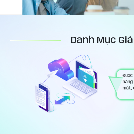
Danh Mục Giải
Được 
nâng 
mật, 