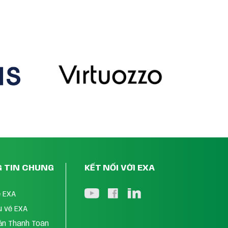
 TIN CHUNG
KẾT NỐI VỚI EXA
ề EXA
ệu về EXA
ẫn Thanh Toán