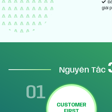
Đả
giải 
Nguyên Tắc
01
CUSTOMER
FIRST