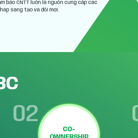
m bảo CNTT luôn là nguồn cung cấp các
pháp sáng tạo và đổi mới.
3C
02
CO-
OWNERSHIP